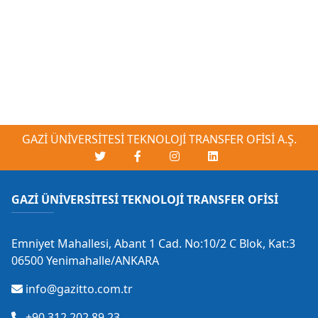
GAZİ ÜNİVERSİTESİ TEKNOLOJİ TRANSFER OFİSİ A.Ş.
GAZİ ÜNİVERSİTESİ TEKNOLOJİ TRANSFER OFİSİ
Emniyet Mahallesi, Abant 1 Cad. No:10/2 C Blok, Kat:3
06500 Yenimahalle/ANKARA
info@gazitto.com.tr
+90 312 202 89 23