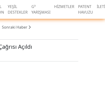
L
YEŞİL
G³
HİZMETLER
PATENT
İLET
ON
DESTEKLER
YARIŞMASI
HAVUZU
Sonraki Haber
ğrısı Açıldı