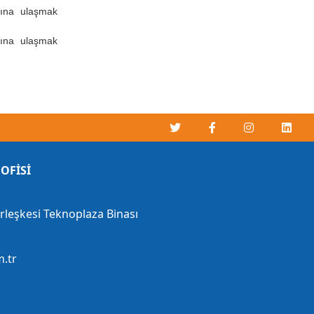
ına ulaşmak
ına ulaşmak
OFİSİ
erleşkesi Teknoplaza Binası
.tr