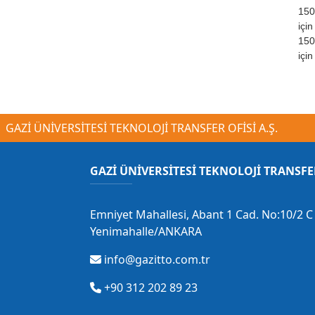
150
için
150
için
GAZİ ÜNİVERSİTESİ TEKNOLOJİ TRANSFER OFİSİ A.Ş.
GAZİ ÜNİVERSİTESİ TEKNOLOJİ TRANSFE
Emniyet Mahallesi, Abant 1 Cad. No:10/2 C 
Yenimahalle/ANKARA
info@gazitto.com.tr
+90 312 202 89 23