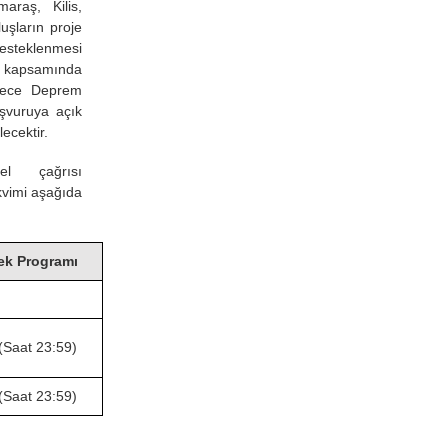
araş, Kilis,
uşların proje
desteklenmesi
ı kapsamında
adece Deprem
aşvuruya açık
ecektir.
 çağrısı
kvimi aşağıda
k Programı
(Saat 23:59)
(Saat 23:59)