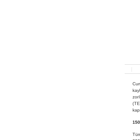
Cum
kay
zor
(TE
kap
150
Tüm