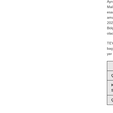
Ayr
Mal
esa
ama
202
Böl
ola
TE
baş
yer
Ç
S
Ç