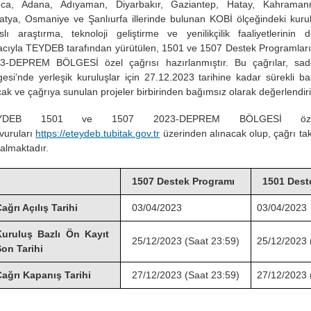
ıca, Adana, Adıyaman, Diyarbakır, Gaziantep, Hatay, Kahramanm
atya, Osmaniye ve Şanlıurfa illerinde bulunan KOBİ ölçeğindeki kurul
slı araştırma, teknoloji geliştirme ve yenilikçilik faaliyetlerinin 
cıyla TEYDEB tarafından yürütülen, 1501 ve 1507 Destek Programlar
3-DEPREM BÖLGESİ özel çağrısı hazırlanmıştır. Bu çağrılar, s
gesi’nde yerleşik kuruluşlar için 27.12.2023 tarihine kadar sürekli b
cak ve çağrıya sunulan projeler birbirinden bağımsız olarak değerlendiril
YDEB 1501 ve 1507 2023-DEPREM BÖLGESİ özel
vuruları
https://eteydeb.tubitak.gov.tr
üzerinden alınacak olup, çağrı ta
 almaktadır.
1507 Destek Programı
1501 Deste
ağrı Açılış Tarihi
03/04/2023
03/04/2023
Kuruluş Bazlı Ön Kayıt
25/12/2023 (Saat 23:59)
25/12/2023 
on Tarihi
ağrı Kapanış Tarihi
27/12/2023 (Saat 23:59)
27/12/2023 