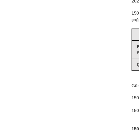
202
150
çağ
S
Ç
Gün
150
150
150