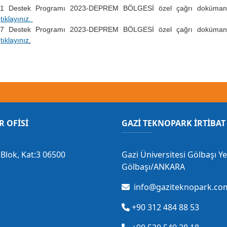
1 Destek Programı 2023-DEPREM BÖLGESİ özel çağrı
doküman
tıklayınız.
7 Destek Programı 2023-DEPREM BÖLGESİ özel çağrı
doküman
tıklayınız
.
R OFİSİ
GAZİ TEKNOPARK İRTİBAT 
Blok, Kat:3 06500
Gazi Üniversitesi Gölbaşı Y
Gölbaşı/ANKARA
info@gaziteknopark.com
+90 312 484 88 53