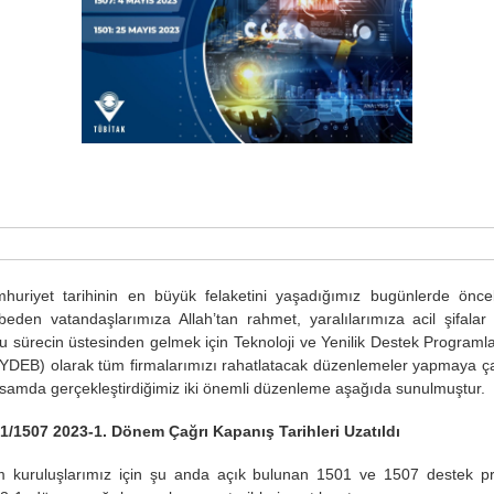
huriyet tarihinin en büyük felaketini yaşadığımız bugünlerde öncel
beden vatandaşlarımıza Allah’tan rahmet, yaralılarımıza acil şifalar 
lu sürecin üstesinden gelmek için Teknoloji ve Yenilik Destek Programla
YDEB) olarak tüm firmalarımızı rahatlatacak düzenlemeler yapmaya ça
samda gerçekleştirdiğimiz iki önemli düzenleme aşağıda sunulmuştur.
1/1507 2023-1. Dönem Çağrı Kapanış Tarihleri Uzatıldı
 kuruluşlarımız için şu anda açık bulunan 1501 ve 1507 destek pr