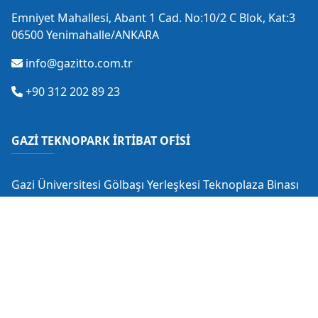
Emniyet Mahallesi, Abant 1 Cad. No:10/2 C Blok, Kat:3
06500 Yenimahalle/ANKARA
info@gazitto.com.tr
+90 312 202 89 23
GAZİ TEKNOPARK İRTİBAT OFİSİ
Gazi Üniversitesi Gölbaşı Yerleşkesi Teknoplaza Binası
Gölbaşı/ANKARA
info@gaziteknopark.com.tr
+90 312 484 88 53
+90 530 549 28 18
+90 312 485 14 59