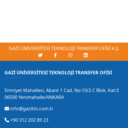
GAZİ ÜNİVERSİTESİ TEKNOLOJİ TRANSFER OFİSİ A.Ş.
GAZİ ÜNİVERSİTESİ TEKNOLOJİ TRANSFER OFİSİ
Emniyet Mahallesi, Abant 1 Cad. No:10/2 C Blok, Kat:3
06500 Yenimahalle/ANKARA
info@gazitto.com.tr
+90 312 202 89 23