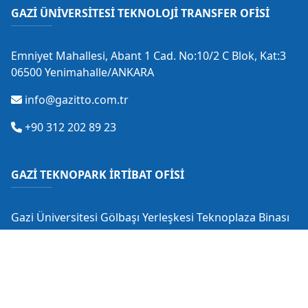
GAZİ ÜNİVERSİTESİ TEKNOLOJİ TRANSFER OFİSİ
Emniyet Mahallesi, Abant 1 Cad. No:10/2 C Blok, Kat:3
06500 Yenimahalle/ANKARA
info@gazitto.com.tr
+90 312 202 89 23
GAZİ TEKNOPARK İRTİBAT OFİSİ
Gazi Üniversitesi Gölbaşı Yerleşkesi Teknoplaza Binası
Gölbaşı/ANKARA
info@gaziteknopark.com.tr
+90 312 484 88 53