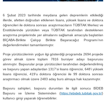
6 Şubat 2023 tarihinde meydana gelen depremlerin etkilediği
illerde, afetten doğrudan etkilenen lisans, yüksek lisans ve doktora
öğrencileri ile doktora sonrası araştırmacıların TÜBİTAK Merkez ve
Enstitülerinde yürütülen veya TÜBİTAK tarafından desteklenen
araştırma projelerinde yer almalarını sağlamak amacıyla başlatılan
BİÇABA-Birlikte Çalışıp Birlikte Başaracağız Programı’nın
değerlendirmeleri tamamlanmıştır.
Proje yürütücülerinin yoğun ilgi gösterdiği programda 2694 projede
görev almak üzere toplam 7816 bursiyer adayı başvurusu
alınmıştır. Başvurular proje yürütücüleri tarafından değerlendirilmiş
ve başvuru yapan adaylardan 1317’si lisans öğrencisi, 648’i yüksek
lisans öğrencisi, 419’u doktora öğrencisi ile 99 doktora sonrası
araştırmacı olmak üzere 2483 aday burs almaya hak kazanmıştır.
Başvuru sahipleri, başvuru durumları ile ilgili sonucu BİDEB
Başvuru ve İzleme Sisteminden (
https://ebideb.tubitak.gov.tr/
)
kullanıcı girişi yaparak öğrenebilirler.