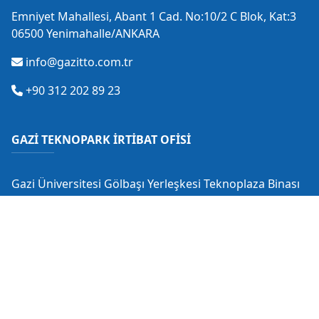
Emniyet Mahallesi, Abant 1 Cad. No:10/2 C Blok, Kat:3
06500 Yenimahalle/ANKARA
info@gazitto.com.tr
+90 312 202 89 23
GAZİ TEKNOPARK İRTİBAT OFİSİ
Gazi Üniversitesi Gölbaşı Yerleşkesi Teknoplaza Binası
Gölbaşı/ANKARA
info@gaziteknopark.com.tr
+90 312 484 88 53
+90 530 549 28 18
+90 312 485 14 59