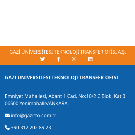
GAZİ ÜNİVERSİTESİ TEKNOLOJİ TRANSFER OFİSİ A.Ş.
GAZİ ÜNİVERSİTESİ TEKNOLOJİ TRANSFER OFİSİ
Emniyet Mahallesi, Abant 1 Cad. No:10/2 C Blok, Kat:3
06500 Yenimahalle/ANKARA
info@gazitto.com.tr
+90 312 202 89 23