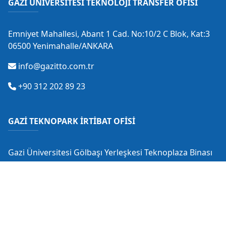
GAZİ ÜNİVERSİTESİ TEKNOLOJİ TRANSFER OFİSİ
Emniyet Mahallesi, Abant 1 Cad. No:10/2 C Blok, Kat:3
06500 Yenimahalle/ANKARA
info@gazitto.com.tr
+90 312 202 89 23
GAZİ TEKNOPARK İRTİBAT OFİSİ
Gazi Üniversitesi Gölbaşı Yerleşkesi Teknoplaza Binası
Gölbaşı/ANKARA
info@gaziteknopark.com.tr
+90 312 484 88 53
+90 530 549 28 18