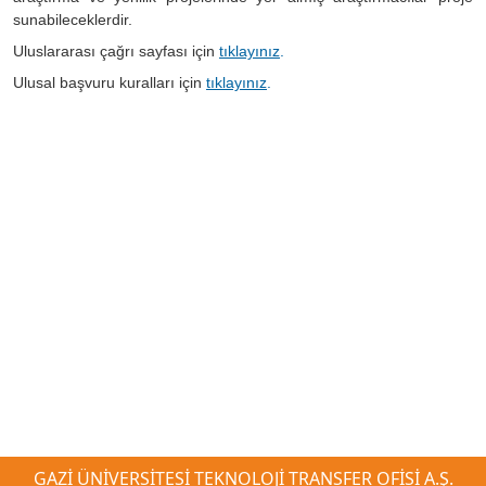
sunabileceklerdir.
Uluslararası çağrı sayfası için
tıklayınız
.
Ulusal başvuru kuralları için
tıklayınız
.
GAZİ ÜNİVERSİTESİ TEKNOLOJİ TRANSFER OFİSİ A.Ş.