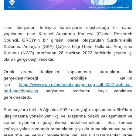
Tüm dünyadan fonlayıcı kuruluşların oluşturduğu bir sanal
yapılanma olan Küresel Araştırma Konseyi (Global Research
Council, GRC)’nin bir girişimi olarak oluşturulan Sürdürülebilir
Kalkınma Amaçları (SKA) Çağrısı Bilgi Günü Hollanda Araştırma
Kurumu (NWO) tarafından 28 Haziran 2022 tarihinde çevrim içi
olarak gerçekleştirilecektir.
Ortak arama faaliyetleri kapsamında oturumların da
gerçekleştirileceği etkinliğe katılım
için
https://www.nwo.nl/en/meetings/grc-sdg-call-2022-webinar-
and-matchmaking
bağlantısı üzerinden kayıt yapılması
gerekmektedir.
Son başvuru tarihi 5 Ağustos 2022 olan çağrı kapsamında SKA’lara
ulaşılmasına yönelik yenilikçi ve araştırma odaklı yaklaşımların ve
somut eylemlerin geliştirilmesi hedeflenmektedir. Söz konusu
çağrıya yakın zamanda tamamlanmış ya da tamamlanmaya yakın
araştırma ve yenilik projelerinde yer almış araştırmacılar proje