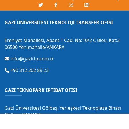
GAZİ ÜNİVERSİTESİ TEKNOLOJİ TRANSFER OFİSİ
Emniyet Mahallesi, Abant 1 Cad. No:10/2 C Blok, Kat:3
06500 Yenimahalle/ANKARA
info@gazitto.com.tr
+90 312 202 89 23
GAZİ TEKNOPARK İRTİBAT OFİSİ
Gazi Üniversitesi Gölbaşı Yerleşkesi Teknoplaza Binası
Gölbaşı/ANKARA
info@gaziteknopark.com.tr