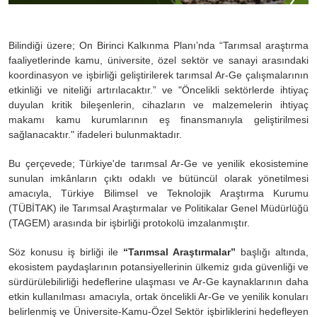
Bilindiği üzere; On Birinci Kalkınma Planı’nda “Tarımsal araştırma
faaliyetlerinde kamu, üniversite, özel sektör ve sanayi arasındaki
koordinasyon ve işbirliği geliştirilerek tarımsal Ar-Ge çalışmalarının
etkinliği ve niteliği artırılacaktır.” ve "Öncelikli sektörlerde ihtiyaç
duyulan kritik bileşenlerin, cihazların ve malzemelerin ihtiyaç
makamı kamu kurumlarının eş finansmanıyla geliştirilmesi
sağlanacaktır." ifadeleri bulunmaktadır.
Bu çerçevede; Türkiye'de tarımsal Ar-Ge ve yenilik ekosistemine
sunulan imkânların çıktı odaklı ve bütüncül olarak yönetilmesi
amacıyla, Türkiye Bilimsel ve Teknolojik Araştırma Kurumu
(TÜBİTAK) ile Tarımsal Araştırmalar ve Politikalar Genel Müdürlüğü
(TAGEM) arasında bir işbirliği protokolü imzalanmıştır.
Söz konusu iş birliği ile
“Tarımsal Araştırmalar”
başlığı altında,
ekosistem paydaşlarının potansiyellerinin ülkemiz gıda güvenliği ve
sürdürülebilirliği hedeflerine ulaşması ve Ar-Ge kaynaklarının daha
etkin kullanılması amacıyla, ortak öncelikli Ar-Ge ve yenilik konuları
belirlenmiş ve Üniversite-Kamu-Özel Sektör işbirliklerini hedefleyen