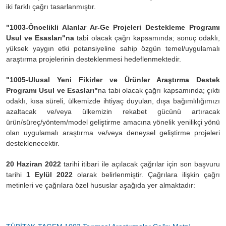
iki farklı çağrı tasarlanmıştır.
"1003-Öncelikli Alanlar Ar-Ge Projeleri Destekleme Programı
Usul ve Esasları"na
tabi olacak çağrı kapsamında; sonuç odaklı,
yüksek yaygın etki potansiyeline sahip özgün temel/uygulamalı
araştırma projelerinin desteklenmesi hedeflenmektedir.
"1005-Ulusal Yeni Fikirler ve Ürünler Araştırma Destek
Programı Usul ve Esasları"
na tabi olacak çağrı kapsamında; çıktı
odaklı, kısa süreli, ülkemizde ihtiyaç duyulan, dışa bağımlılığımızı
azaltacak ve/veya ülkemizin rekabet gücünü artıracak
ürün/süreç/yöntem/model geliştirme amacına yönelik yenilikçi yönü
olan uygulamalı araştırma ve/veya deneysel geliştirme projeleri
desteklenecektir.
20 Haziran 2022
tarihi itibari ile açılacak çağrılar için son başvuru
tarihi
1 Eylül 2022
olarak belirlenmiştir. Çağrılara ilişkin çağrı
metinleri ve çağrılara özel hususlar aşağıda yer almaktadır: