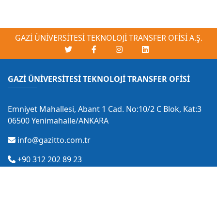
GAZİ ÜNİVERSİTESİ TEKNOLOJİ TRANSFER OFİSİ A.Ş.
GAZİ ÜNİVERSİTESİ TEKNOLOJİ TRANSFER OFİSİ
Emniyet Mahallesi, Abant 1 Cad. No:10/2 C Blok, Kat:3
06500 Yenimahalle/ANKARA
info@gazitto.com.tr
+90 312 202 89 23
GAZİ TEKNOPARK İRTİBAT OFİSİ