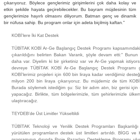
çıkarıyoruz. Böylece gençlerimiz girişimlerini çok daha kolay ve
etkin şekilde hayata geçirebilecekler. Bu bayram müjdesinin tüm
gençlerimize hayırlı olmasını diliyorum. Batman genç ve dinamik
bir nüfusa sahip. Bu program onlar için adeta biçilmiş kaftan."
KOBİ’lere İki Kat Destek
TÜBİTAK KOBİ Ar-Ge Başlangıç Destek Programı kapsamındaki d
çıkarıldığını belirten Bakan Varank, şöyle devam etti:" Bunu
daha var. Diyelim ki bir şirketiniz var ve Ar-Ge yapmak istiyor
devreye TÜBİTAK KOBİ Ar-Ge Başlangıç Destek Programı g
KOBİ’lerimiz projeleri için 600 bin liraya kadar verdiğimiz desteği
milyon 200 bin liraya çıkarıyoruz. Bu müjdemiz de tüm KOBİ’l
Burada söylemek istediğim şu: Siz bir adım atın, biz gerisi için
yapacağız. Birlikte, tüm bölgelerimizle, tüm şehirlerimizle ülkem
ulaştıracağız.
TEYDEB’de Üst Limitler Yükseltildi
TÜBİTAK Teknoloji ve Yenilik Destek Programları Başkanlığ
yürütülen programların destek üst limitleri artırıldı. BİGG v
programının dışında Proje Pazarları Destekleme Programı ulusa