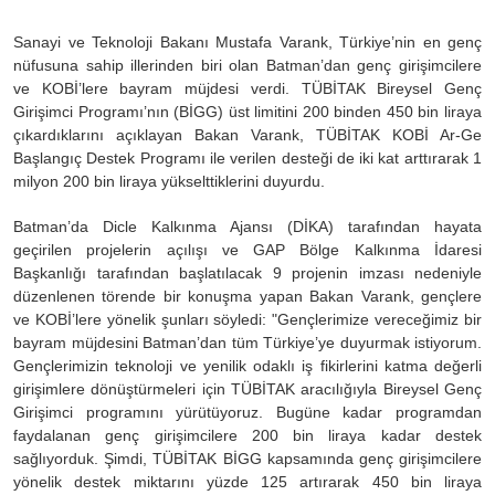
Sanayi ve Teknoloji Bakanı Mustafa Varank, Türkiye’nin en genç
nüfusuna sahip illerinden biri olan Batman’dan genç girişimcilere
ve KOBİ’lere bayram müjdesi verdi. TÜBİTAK Bireysel Genç
Girişimci Programı’nın (BİGG) üst limitini 200 binden 450 bin liraya
çıkardıklarını açıklayan Bakan Varank, TÜBİTAK KOBİ Ar-Ge
Başlangıç Destek Programı ile verilen desteği de iki kat arttırarak 1
milyon 200 bin liraya yükselttiklerini duyurdu.
Batman’da Dicle Kalkınma Ajansı (DİKA) tarafından hayata
geçirilen projelerin açılışı ve GAP Bölge Kalkınma İdaresi
Başkanlığı tarafından başlatılacak 9 projenin imzası nedeniyle
düzenlenen törende bir konuşma yapan Bakan Varank, gençlere
ve KOBİ’lere yönelik şunları söyledi: "Gençlerimize vereceğimiz bir
bayram müjdesini Batman’dan tüm Türkiye’ye duyurmak istiyorum.
Gençlerimizin teknoloji ve yenilik odaklı iş fikirlerini katma değerli
girişimlere dönüştürmeleri için TÜBİTAK aracılığıyla Bireysel Genç
Girişimci programını yürütüyoruz. Bugüne kadar programdan
faydalanan genç girişimcilere 200 bin liraya kadar destek
sağlıyorduk. Şimdi, TÜBİTAK BİGG kapsamında genç girişimcilere
yönelik destek miktarını yüzde 125 artırarak 450 bin liraya