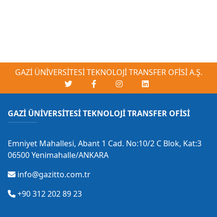
GAZİ ÜNİVERSİTESİ TEKNOLOJİ TRANSFER OFİSİ A.Ş.
GAZİ ÜNİVERSİTESİ TEKNOLOJİ TRANSFER OFİSİ
Emniyet Mahallesi, Abant 1 Cad. No:10/2 C Blok, Kat:3
06500 Yenimahalle/ANKARA
info@gazitto.com.tr
+90 312 202 89 23