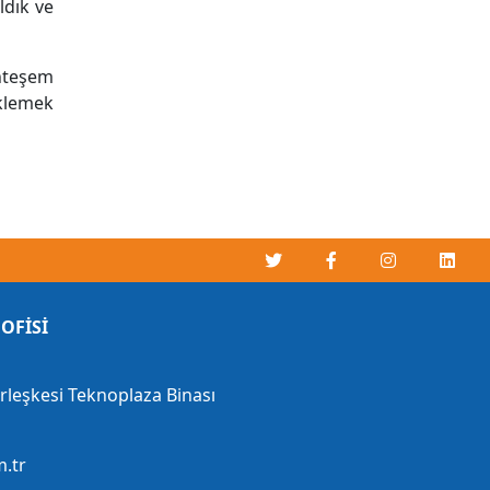
ldık ve
hteşem
eklemek
OFİSİ
erleşkesi Teknoplaza Binası
.tr