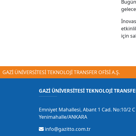
Bugün,
gelece
İnova
etkinl
için s
GAZİ ÜNİVERSİTESİ TEKNOLOJİ TRANSFER OFİSİ A.Ş.
GAZİ ÜNİVERSİTESİ TEKNOLOJİ TRANSFE
Emniyet Mahallesi, Abant 1 Cad. No:10/2 C 
Yenimahalle/ANKARA
info@gazitto.com.tr