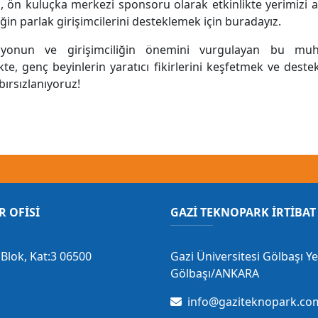
 ön kuluçka merkezi sponsoru olarak etkinlikte yerimizi a
ğin parlak girişimcilerini desteklemek için buradayız.
syonun ve girişimciliğin önemini vurgulayan bu mu
ikte, genç beyinlerin yaratıcı fikirlerini keşfetmek ve dest
abırsızlanıyoruz!
R OFİSİ
GAZİ TEKNOPARK İRTİBAT 
Blok, Kat:3 06500
Gazi Üniversitesi Gölbaşı Y
Gölbaşı/ANKARA
info@gaziteknopark.com