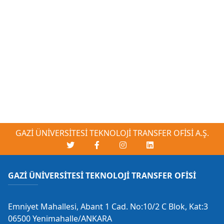
GAZİ ÜNİVERSİTESİ TEKNOLOJİ TRANSFER OFİSİ A.Ş.
GAZİ ÜNİVERSİTESİ TEKNOLOJİ TRANSFER OFİSİ
Emniyet Mahallesi, Abant 1 Cad. No:10/2 C Blok, Kat:3
06500 Yenimahalle/ANKARA