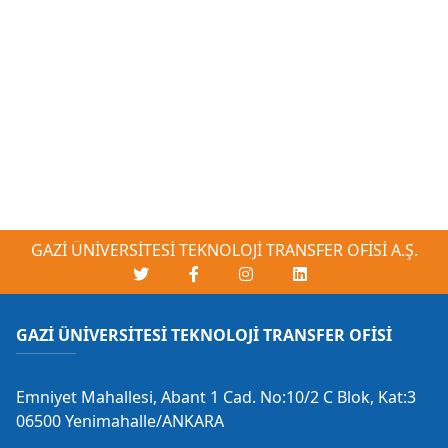
GAZİ ÜNİVERSİTESİ TEKNOLOJİ TRANSFER OFİSİ A.Ş.
GAZİ ÜNİVERSİTESİ TEKNOLOJİ TRANSFER OFİSİ
Emniyet Mahallesi, Abant 1 Cad. No:10/2 C Blok, Kat:3
06500 Yenimahalle/ANKARA