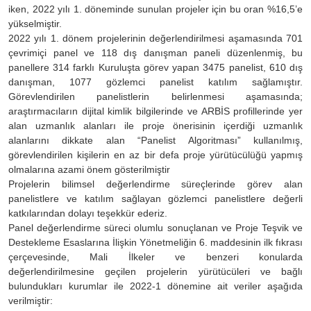
iken, 2022 yılı 1. döneminde sunulan projeler için bu oran %16,5’e
yükselmiştir.
2022 yılı 1. dönem projelerinin değerlendirilmesi aşamasında 701
çevrimiçi panel ve 118 dış danışman paneli düzenlenmiş, bu
panellere 314 farklı Kuruluşta görev yapan 3475 panelist, 610 dış
danışman, 1077 gözlemci panelist katılım sağlamıştır.
Görevlendirilen panelistlerin belirlenmesi aşamasında;
araştırmacıların dijital kimlik bilgilerinde ve ARBİS profillerinde yer
alan uzmanlık alanları ile proje önerisinin içerdiği uzmanlık
alanlarını dikkate alan “Panelist Algoritması” kullanılmış,
görevlendirilen kişilerin en az bir defa proje yürütücülüğü yapmış
olmalarına azami önem gösterilmiştir
Projelerin bilimsel değerlendirme süreçlerinde görev alan
panelistlere ve katılım sağlayan gözlemci panelistlere değerli
katkılarından dolayı teşekkür ederiz.
Panel değerlendirme süreci olumlu sonuçlanan ve Proje Teşvik ve
Destekleme Esaslarına İlişkin Yönetmeliğin 6. maddesinin ilk fıkrası
çerçevesinde, Mali İlkeler ve benzeri konularda
değerlendirilmesine geçilen projelerin yürütücüleri ve bağlı
bulundukları kurumlar ile 2022-1 dönemine ait veriler aşağıda
verilmiştir: