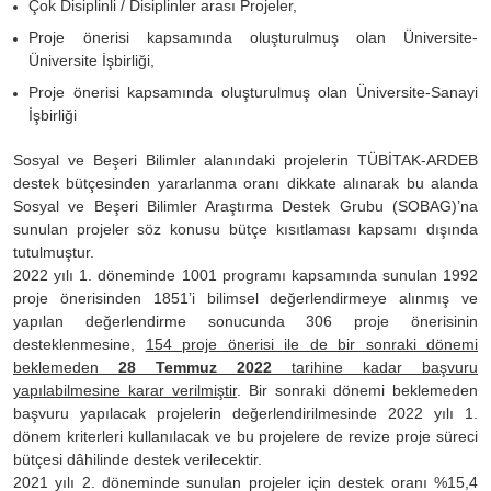
Çok Disiplinli / Disiplinler arası Projeler,
Proje önerisi kapsamında oluşturulmuş olan Üniversite-
Üniversite İşbirliği,
Proje önerisi kapsamında oluşturulmuş olan Üniversite-Sanayi
İşbirliği
Sosyal ve Beşeri Bilimler alanındaki projelerin TÜBİTAK-ARDEB
destek bütçesinden yararlanma oranı dikkate alınarak bu alanda
Sosyal ve Beşeri Bilimler Araştırma Destek Grubu (SOBAG)’na
sunulan projeler söz konusu bütçe kısıtlaması kapsamı dışında
tutulmuştur.
2022 yılı 1. döneminde 1001 programı kapsamında sunulan 1992
proje önerisinden 1851’i bilimsel değerlendirmeye alınmış ve
yapılan değerlendirme sonucunda 306 proje önerisinin
desteklenmesine,
154 proje önerisi ile de bir sonraki dönemi
beklemeden
28 Temmuz 2022
tarihine kadar başvuru
yapılabilmesine karar verilmiştir
. Bir sonraki dönemi beklemeden
başvuru yapılacak projelerin değerlendirilmesinde 2022 yılı 1.
dönem kriterleri kullanılacak ve bu projelere de revize proje süreci
bütçesi dâhilinde destek verilecektir.
2021 yılı 2. döneminde sunulan projeler için destek oranı %15,4