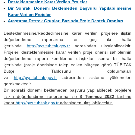
Desteklenmesine Karar Verilen Projeler
Bir Sonraki Dönemi Beklemeden Başvuru Yapılabilmesine
Karar Verilen Projeler
Araştırma Destek Grupları Bazında Proje Destek Oranları
Desteklenmesine/Reddedilmesine karar verilen projelere ilişkin
değerlendirme raporlarına en geç iki hafta
içerisinde
http://pys.tubitak.gov.tr
adresinden ulaşılabilecektir.
Projeleri desteklenmesine karar verilen proje önerisi sahiplerinin
değerlendirme raporu kendilerine ulaştıktan sonra bir hafta
içerisinde (proje önerisinde talep edilen bütçeye göre) TÜBİTAK
Bütçe Tablosunu doldurmaları
ve
http://pys.tubitak.gov.tr
adresinden sisteme yüklemeleri
gerekmektedir.
Bir sonraki dönemi beklemeden başvuru yapılabilecek projelere
ilişkin değerlendirme raporlarına ise
8 Temmuz 2022
tarihine
kadar
http://pys.tubitak.gov.tr
adresinden ulaşılabilecektir.