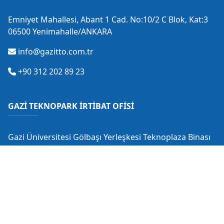
Emniyet Mahallesi, Abant 1 Cad. No:10/2 C Blok, Kat:3
06500 Yenimahalle/ANKARA
info@gazitto.com.tr
+90 312 202 89 23
GAZİ TEKNOPARK İRTİBAT OFİSİ
Gazi Üniversitesi Gölbaşı Yerleşkesi Teknoplaza Binası
Gölbaşı/ANKARA
info@gaziteknopark.com.tr
+90 312 484 88 53
+90 530 549 28 18