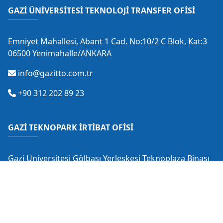
GAZİ ÜNİVERSİTESİ TEKNOLOJİ TRANSFER OFİSİ
Emniyet Mahallesi, Abant 1 Cad. No:10/2 C Blok, Kat:3
06500 Yenimahalle/ANKARA
info@gazitto.com.tr
+90 312 202 89 23
GAZİ TEKNOPARK İRTİBAT OFİSİ
Gazi Üniversitesi Gölbaşı Yerleşkesi Teknoplaza Binası
Gölbaşı/ANKARA
info@gaziteknopark.com.tr
+90 312 484 88 53