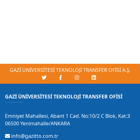
GAZİ ÜNİVERSİTESİ TEKNOLOJİ TRANSFER OFİSİ A.Ş.
GAZİ ÜNİVERSİTESİ TEKNOLOJİ TRANSFER OFİSİ
Emniyet Mahallesi, Abant 1 Cad. No:10/2 C Blok, Kat:3
06500 Yenimahalle/ANKARA
info@gazitto.com.tr