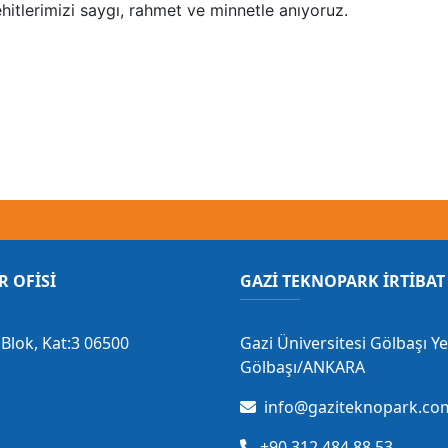
hitlerimizi saygı, rahmet ve minnetle anıyoruz.
R OFİSİ
GAZİ TEKNOPARK İRTİBAT 
Blok, Kat:3 06500
Gazi Üniversitesi Gölbaşı Y
Gölbaşı/ANKARA
info@gaziteknopark.com
+90 312 484 88 53