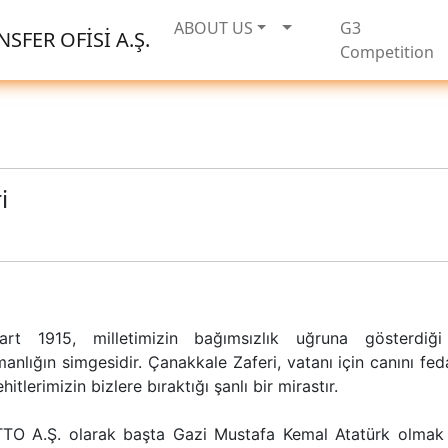
ABOUT US
G3
SFER OFİSİ A.Ş.
Competition
i
rt 1915, milletimizin bağımsızlık uğruna gösterdiği
anlığın simgesidir. Çanakkale Zaferi, vatanı için canını fe
hitlerimizin bizlere bıraktığı şanlı bir mirastır.
TTO A.Ş. olarak başta Gazi Mustafa Kemal Atatürk olmak 