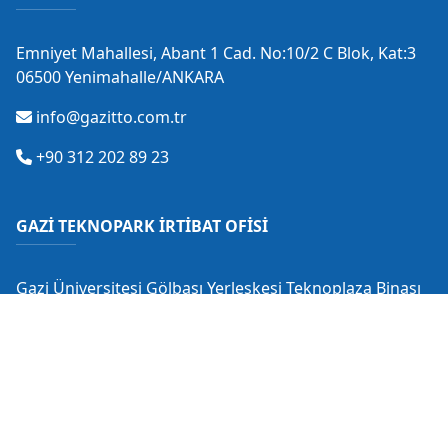
Emniyet Mahallesi, Abant 1 Cad. No:10/2 C Blok, Kat:3
06500 Yenimahalle/ANKARA
info@gazitto.com.tr
+90 312 202 89 23
GAZİ TEKNOPARK İRTİBAT OFİSİ
Gazi Üniversitesi Gölbaşı Yerleşkesi Teknoplaza Binası
Gölbaşı/ANKARA
info@gaziteknopark.com.tr
+90 312 484 88 53
+90 530 549 28 18