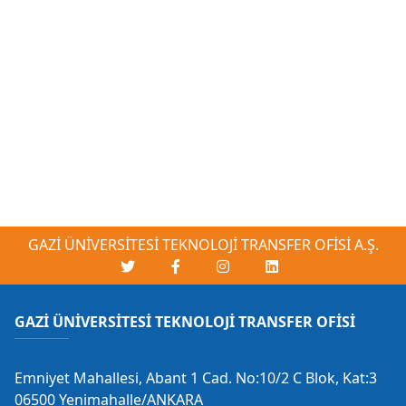
GAZİ ÜNİVERSİTESİ TEKNOLOJİ TRANSFER OFİSİ A.Ş.
GAZİ ÜNİVERSİTESİ TEKNOLOJİ TRANSFER OFİSİ
Emniyet Mahallesi, Abant 1 Cad. No:10/2 C Blok, Kat:3
06500 Yenimahalle/ANKARA