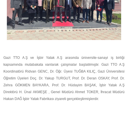
Gazi TTO A.Ş ve İşbir Yatak A.Ş arasında üniversite-sanayi iş birliği
kapsamında mutabakata varılarak çalışmalar başlatılmıştır. Gazi TTO A.Ş
Koordinatörü Ridvan GENC, Dr. Öğr. Üyesi TUĞBA KILIÇ, Gazi Üniversitesi
Öğretim Üyeleri Doç. Dr. Yakup TURGUT, Prof. Dr. Deran OSKAY, Prof. Dr.
Zehra GÖKMEN BAYKARA, Prof. Dr. Hüdayim BAŞAK, İşbir Yatak A.Ş
Direktörü H. Ünal AKMEŞE , Genel Müdürü Ahmet TOKER, İhracat Müdürü
Hakan DAĞ İşbir Yatak Fabrikası ziyareti gerçekleştirmişlerdir.