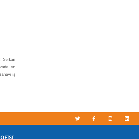
r. Serkan
izoda ve
sanayi iş
OFİSİ