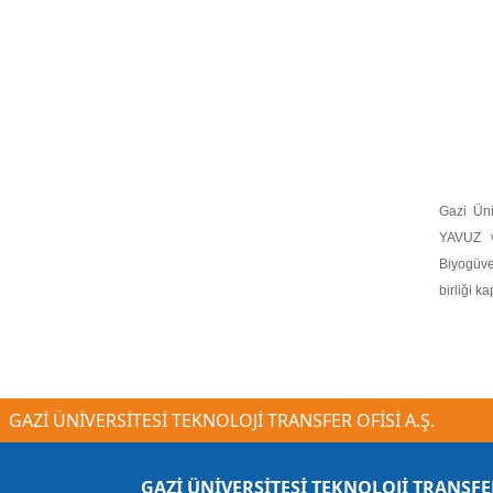
Gazi Üni
YAVUZ v
Biyogüve
birliği 
GAZİ ÜNİVERSİTESİ TEKNOLOJİ TRANSFER OFİSİ A.Ş.
GAZİ ÜNİVERSİTESİ TEKNOLOJİ TRANSFE