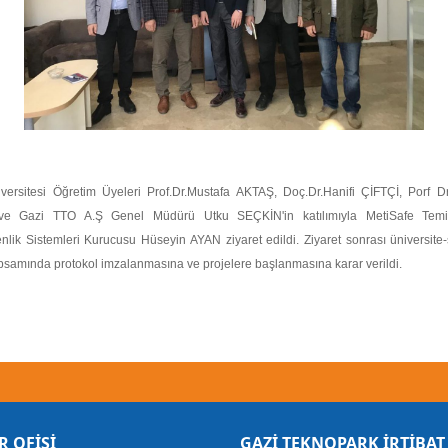
versitesi Öğretim Üyeleri Prof.Dr.Mustafa AKTAŞ, Doç.Dr.Hanifi ÇİFTÇİ, Porf D
e Gazi TTO A.Ş Genel Müdürü Utku SEÇKİN'in katılımıyla MetiSafe Tem
nlik Sistemleri Kurucusu Hüseyin AYAN ziyaret edildi. Ziyaret sonrası üniversite-
kapsamında protokol imzalanmasına ve projelere başlanmasına karar verildi.
R OFİSİ
GAZİ TEKNOPARK İRTİBAT 