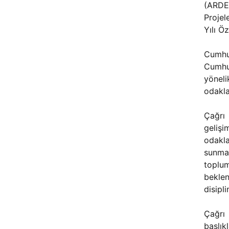
(ARDE
Proje
Yılı Ö
Cumhu
Cumhu
yönel
odakla
Çağrı
gelişi
odakl
sunmay
toplu
bekle
disipl
Çağrı
başlık