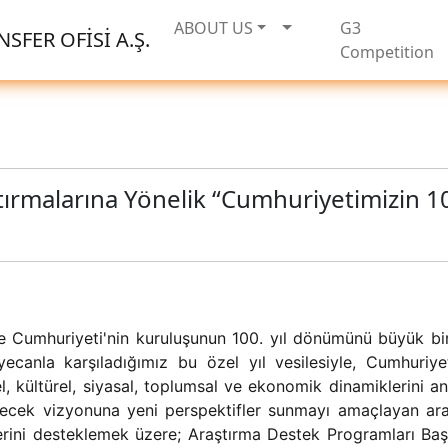
ABOUT US
G3
SFER OFİSİ A.Ş.
Competition
ırmalarına Yönelik “Cumhuriyetimizin 100. 
e Cumhuriyeti'nin kuruluşunun 100. yıl dönümünü büyük bi
ecanla karşıladığımız bu özel yıl vesilesiyle, Cumhuriye
el, kültürel, siyasal, toplumsal ve ekonomik dinamiklerini a
ecek vizyonuna yeni perspektifler sunmayı amaçlayan ar
erini desteklemek üzere; Araştırma Destek Programları Baş