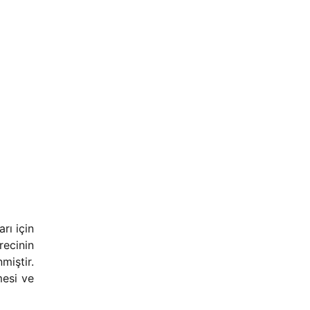
rı için
ecinin
miştir.
mesi ve