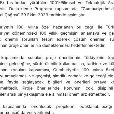
B) tarafından yürütülen 1001-Bilimsel ve Teknolojik Ara
lerini Destekleme Programı kapsamında, “Cumhuriyetimizi
zel Çağrısı” 29 Ekim 2023 tarihinde açılmıştır.
riyetin 100. yılına özel hazırlanan bu çağrı ile Türki
riyet dönemindeki 100 yıllık geçmişini anlamaya ve ge
ik önemli sorunları tespit ederek çözüm önerileri s
nan proje önerilerinin desteklenmesi hedeflenmektedir.
 kapsamında sunulan proje önerilerinin Türkiye'nin top
mine, geleceğine, sürdürülebilir kalkınmasına, tarihine ve kü
anan konuları kapsaması, Cumhuriyetin 100. yılına özel
ı amaçlaması ve geçmişi, şimdiki zamanı ve geleceği ele
ma fayda sağlayacak bilgileri ve önerileri ortaya k
nmektedir. Proje önerilerinde konunun, çok disiplinl
inler arası bir yaklaşımla ele alınması önem arz etmektedir.
 kapsamında önerilecek projelerin odaklanabileceğ
larına aşağıda yer verilmiştir: