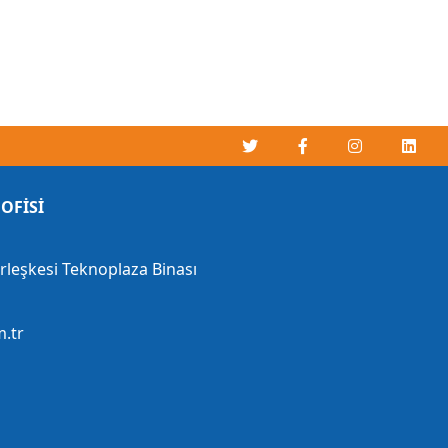
OFİSİ
erleşkesi Teknoplaza Binası
.tr