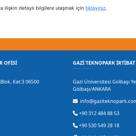
a ilişkin detaylı bilgilere ulaşmak için
tıklayınız.
R OFİSİ
GAZİ TEKNOPARK İRTİBAT 
Blok, Kat:3 06500
Gazi Üniversitesi Gölbaşı Y
Gölbaşı/ANKARA
info@gaziteknopark.com
+90 312 484 88 53
+90 530 549 28 18