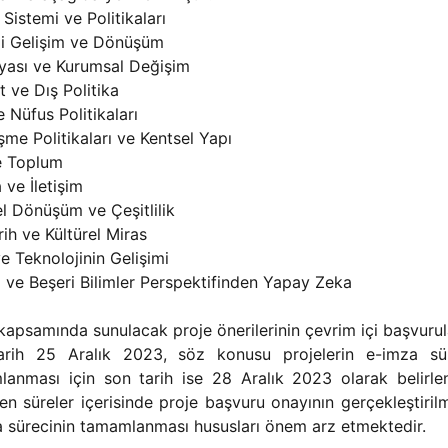
 Sistemi ve Politikaları
di Gelişim ve Dönüşüm
yası ve Kurumsal Değişim
t ve Dış Politika
 Nüfus Politikaları
şme Politikaları ve Kentsel Yapı
e Toplum
ve İletişim
el Dönüşüm ve Çeşitlilik
rih ve Kültürel Miras
ve Teknolojinin Gelişimi
 ve Beşeri Bilimler Perspektifinden Yapay Zeka
kapsamında sunulacak proje önerilerinin çevrim içi başvurula
arih 25 Aralık 2023, söz konusu projelerin e-imza sür
anması için son tarih ise 28 Aralık 2023 olarak belirlen
ilen süreler içerisinde proje başvuru onayının gerçekleştiril
 sürecinin tamamlanması hususları önem arz etmektedir.