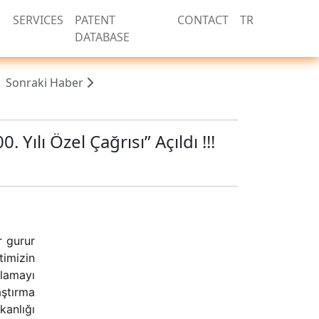
SERVICES
PATENT
CONTACT
TR
DATABASE
Sonraki Haber
Yılı Özel Çağrısı” Açıldı !!!
r gurur
timizin
nlamayı
aştırma
kanlığı