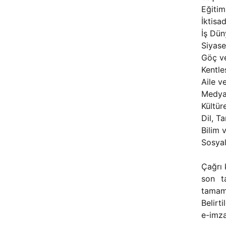
Eğitim
İktisa
İş Dün
Siyase
Göç ve
Kentle
Aile v
Medya 
Kültür
Dil, Ta
Bilim 
Sosyal
Çağrı 
son t
tamaml
Belirt
e-imza