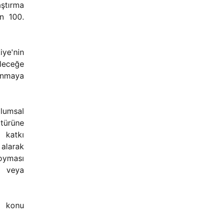
ştırma
n 100.
ye'nin
leceğe
unmaya
lumsal
ltürüne
 katkı
 alarak
oyması
i veya
i konu