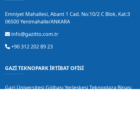
Emniyet Mahallesi, Abant 1 Cad. No:10/2 C Blok, Kat:3
06500 Yenimahalle/ANKARA
info@gazitto.com.tr
+90 312 202 89 23
GAZİ TEKNOPARK İRTİBAT OFİSİ
Gazi Üniversitesi Gölbaşı Yerleşkesi Teknoplaza Binası
Gölbaşı/ANKARA
info@gaziteknopark.com.tr
+90 312 484 88 53
+90 530 549 28 18