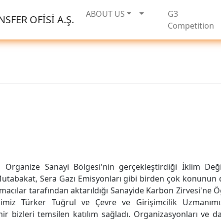
ABOUT US
G3
SFER OFİSİ A.Ş.
Competition
Organize Sanayi Bölgesi'nin gerçekleştirdiği İklim Değiş
Mutabakat, Sera Gazı Emisyonları gibi birden çok konunun 
acılar tarafından aktarıldığı Sanayide Karbon Zirvesi'ne 
limiz Türker Tuğrul ve Çevre ve Girişimcilik Uzmanımı
r bizleri temsilen katılım sağladı. Organizasyonları ve da