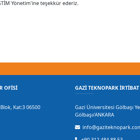
STİM Yönetim'ine teşekkür ederiz.
R OFİSİ
GAZİ TEKNOPARK İRTİBAT 
Blok, Kat:3 06500
Gazi Üniversitesi Gölbaşı Y
Gölbaşı/ANKARA
info@gaziteknopark.com
+90 312 484 88 53