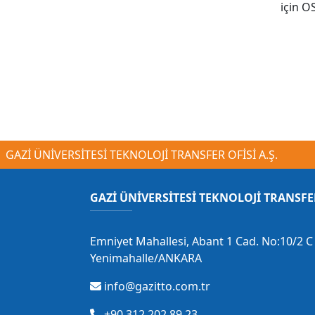
için O
GAZİ ÜNİVERSİTESİ TEKNOLOJİ TRANSFER OFİSİ A.Ş.
GAZİ ÜNİVERSİTESİ TEKNOLOJİ TRANSFE
Emniyet Mahallesi, Abant 1 Cad. No:10/2 C 
Yenimahalle/ANKARA
info@gazitto.com.tr
+90 312 202 89 23