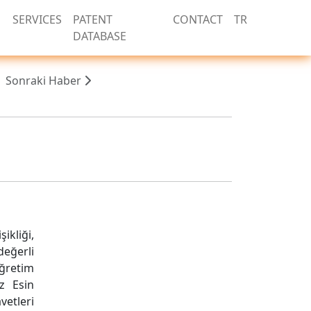
SERVICES
PATENT
CONTACT
TR
DATABASE
Sonraki Haber
ikliği,
değerli
Öğretim
z Esin
vetleri