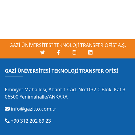
GAZİ ÜNİVERSİTESİ TEKNOLOJİ TRANSFER OFİSİ A.Ş.
GAZİ ÜNİVERSİTESİ TEKNOLOJİ TRANSFER OFİSİ
Emniyet Mahallesi, Abant 1 Cad. No:10/2 C Blok, Kat:3
06500 Yenimahalle/ANKARA
info@gazitto.com.tr
+90 312 202 89 23