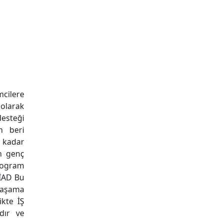
cilere
 olarak
esteği
n beri
 kadar
ın genç
rogram
SİAD Bu
 aşama
ikte İŞ
dır ve