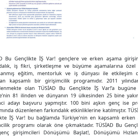
D Bu Gençlikte İŞ Var! gençlere ve erken aşama girişim
dalık, iş fikri, şirketleşme ve büyüme aşamalarına özel
lanmış eğitim, mentorluk ve iş dünyası ile etkileşim d
yan kapsamlı bir girişimcilik programıdır. 2011 yılında
lenmekte olan TÜSİAD Bu Gençlikte İŞ Var!’a bugüne
e’nin 81 ilinden ve dünyanın 19 ülkesinden 25 bine yak
imci adayı başvuru yapmıştır. 100 bini aşkın genç ise p
ında düzenlenen farkındalık etkinliklerine katılmıştır. TÜ
ikte İŞ Var! bu bağlamda Türkiye'nin en kapsamlı erken
mcilik programı olarak öne çıkmaktadır. TÜSİAD Bu Gençl
genç girişimcileri Dönüşümü Başlat!, Dönüşümü Hızlan