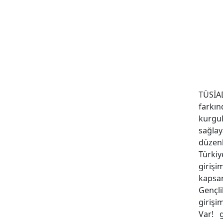
TÜSİA
farkın
kurgu
sağla
düzen
Türkiy
giriş
kapsam
Gençl
girişi
Var! 