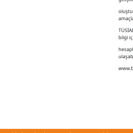
oluştu
amaçl
TÜSİAD
bilgi 
hesapl
ulaşabi
www.bu