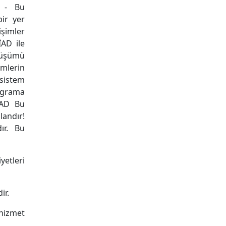
. - Bu
ir yer
işimler
İAD ile
nüşümü
imlerin
sistem
ograma
İAD Bu
landır!
ır. Bu
yetleri
ir.
 hizmet