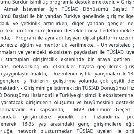
mü Sürdür isimli üç programla desteklemektedir. ▪ Girişi
 Atmak İsteyenler İçin TÜSİAD Dönüşümü Başlat! 
mü Başlat! ile bir yandan Türkiye genelinde girişimciliğe 
dalık ve yetkinlik artırılırken, diğer yandan gençler n
kçi fikir üretimi süreçlerinin desteklenmesi hedeflenmekte
da; - Program ile aynı adı taşıyan dijital platform üzerin
cretsiz eğitim ve mentorluk verilmekte, - Üniversiteler, 
nmaları ve yereldeki ekosistem paydaşları ile TÜSİAD üye
lı startupları girişimcilik ekseninde bir araya getiren 
ans, networking vb. etkinlikler hayata geçirilerek giriş
ü yaygınlaştırılmakta, - Düzenlenen iş fikri yarışmaları ile 18
gençlere iş fikirlerini geliştirme yolunda çok çeşitli de
aktadır. ▪ Girişimini geliştirmek için TÜSİAD Dönüşümü Hız
 Dönüşümü Hızlandır! ile Türkiye girişimcilik ekosistemin
 yaratacak girişimlerin oluşumu ve büyümesinin destekl
anmaktadır. Bu kapsamda; - MVP (Minimum Geçerli
sındaki girişimcilere yönelik bir hızlandırma pr
lenerek, 18-35 yaş arasındaki genç girişimcilere eği
rluğa, network oluşturmadan TÜSİAD üyeleri ile birli