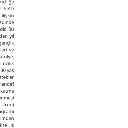
mciliğe
TÜSİAD
ilişkin
ezdinde
dir. Bu
den yıl
gençlik
leri ve
atölye,
imcilik
-30 yaş
stekler
landır!
e katma
enmesi
 Ürün)
ogramı
timden
kte iş