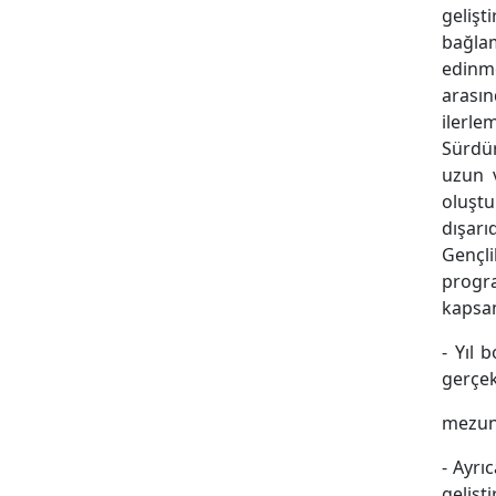
geliş
bağla
edinme
arasın
ilerl
Sürdür
uzun 
oluşt
dışar
Gençli
progr
kapsa
- Yıl 
gerçek
mezunl
- Ayrı
gelişt