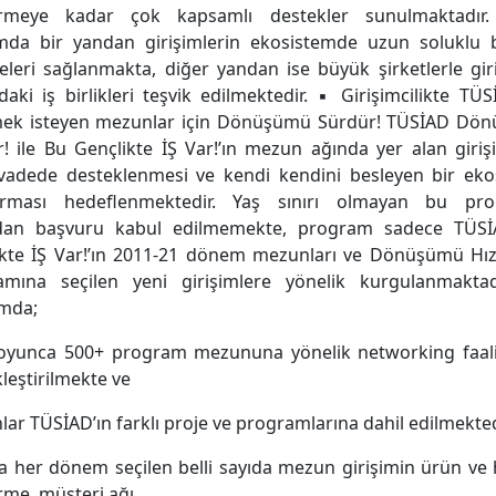
tirmeye kadar çok kapsamlı destekler sunulmaktadır
mda bir yandan girişimlerin ekosistemde uzun soluklu b
leri sağlanmakta, diğer yandan ise büyük şirketlerle gir
daki iş birlikleri teşvik edilmektedir. ▪ Girişimcilikte TÜS
emek isteyen mezunlar için Dönüşümü Sürdür! TÜSİAD Dö
! ile Bu Gençlikte İŞ Var!’ın mezun ağında yer alan giriş
vadede desteklenmesi ve kendi kendini besleyen bir eko
urması hedeflenmektedir. Yaş sınırı olmayan bu pr
ıdan başvuru kabul edilmemekte, program sadece TÜS
kte İŞ Var!’ın 2011-21 dönem mezunları ve Dönüşümü Hız
amına seçilen yeni girişimlere yönelik kurgulanmaktad
mda;
boyunca 500+ program mezununa yönelik networking faali
leştirilmekte ve
ar TÜSİAD’ın farklı proje ve programlarına dahil edilmekted
ca her dönem seçilen belli sayıda mezun girişimin ürün ve
irme, müşteri ağı