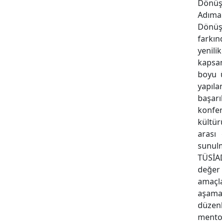
Dönüşü
Adıma
Dönüşü
farkın
yenili
kapsam
boyu ü
yapıla
başarı
konfer
kültür
arası 
sunulm
TÜSİAD
değer
amaçl
aşama
düzen
mento