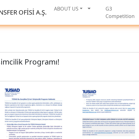
ABOUT US
G3
SFER OFİSİ A.Ş.
Competition
şimcilik Programı!