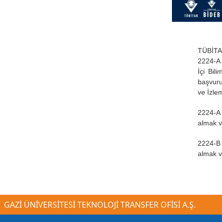
TÜBİTAK
2224-A 
İçi Bil
başvuru
ve İzle
2224-A 
almak v
2224-B 
almak v
GAZİ ÜNİVERSİTESİ TEKNOLOJİ TRANSFER OFİSİ A.Ş.