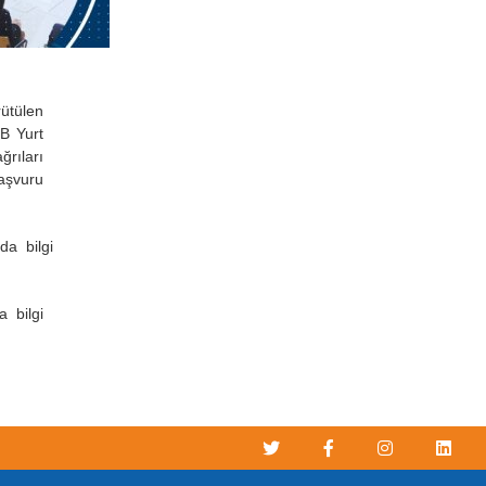
ütülen
-B Yurt
ğrıları
aşvuru
da bilgi
 bilgi