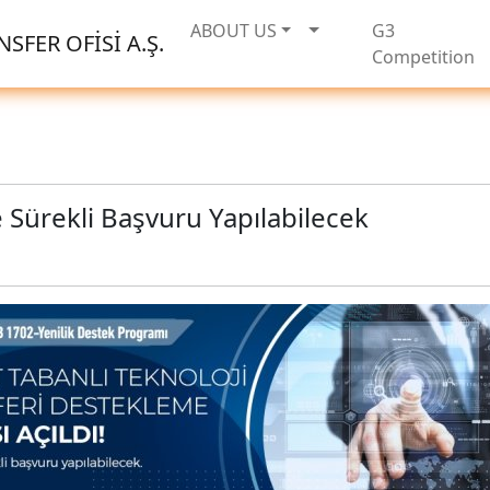
ABOUT US
G3
SFER OFİSİ A.Ş.
Competition
 Sürekli Başvuru Yapılabilecek