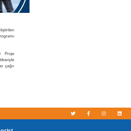
ştirilen
Programı
B Proje
bariyle
ar çağrı