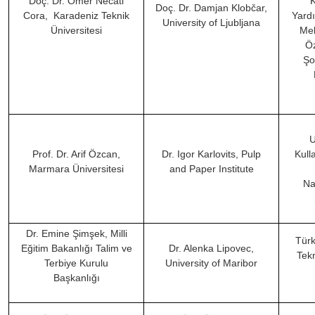
Doç. Dr. Ömer Necati
K
Doç. Dr. Damjan Klobčar,
Cora,
Karadeniz Teknik
Yardı
University of Ljubljana
Üniversitesi
Mek
Öz
Şo
U
Prof. Dr. Arif Özcan,
Dr. Igor Karlovits, Pulp
Kull
Marmara Üniversitesi
and Paper Institute
Na
Dr. Emine Şimşek, Milli
Türk
Eğitim Bakanlığı Talim ve
Dr. Alenka Lipovec,
Tekn
Terbiye Kurulu
University of Maribor
Başkanlığı