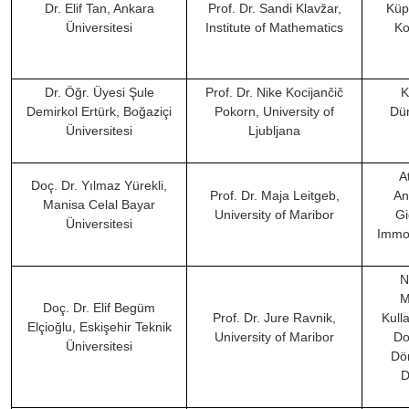
Dr. Elif Tan, Ankara
Prof. Dr. Sandi Klavžar,
Küp
Üniversitesi
Institute of Mathematics
Ko
Dr. Öğr. Üyesi Şule
Prof. Dr. Nike Kocijančič
K
Demirkol Ertürk, Boğaziçi
Pokorn, University of
Dün
Üniversitesi
Ljubljana
A
Doç. Dr. Yılmaz Yürekli,
Prof. Dr. Maja Leitgeb,
Ant
Manisa Celal Bayar
University of Maribor
Gi
Üniversitesi
Immob
N
M
Doç. Dr. Elif Begüm
Prof. Dr. Jure Ravnik,
Kull
Elçioğlu, Eskişehir Teknik
University of Maribor
Do
Üniversitesi
Dön
D