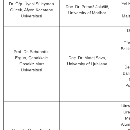
Dr. Öğr. Üyesi Süleyman
Yol 
Doç. Dr. Primož Jalušič,
Gücek, Afyon Kocatepe
University of Maribor
Üniversitesi
Malz
D
Tür
Balık
Prof. Dr. Sebahattin
Ergün, Çanakkale
Doç. Dr. Matej Sova,
Onsekiz Mart
University of Ljubljana
De
Üniversitesi
Bal
Po
Ultra
Üre
Me
Alüm