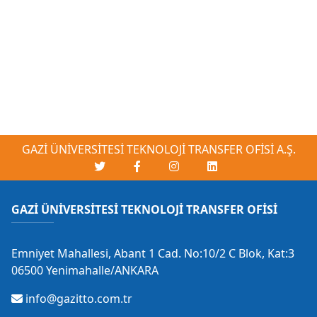
GAZİ ÜNİVERSİTESİ TEKNOLOJİ TRANSFER OFİSİ A.Ş.
GAZİ ÜNİVERSİTESİ TEKNOLOJİ TRANSFER OFİSİ
Emniyet Mahallesi, Abant 1 Cad. No:10/2 C Blok, Kat:3
06500 Yenimahalle/ANKARA
info@gazitto.com.tr