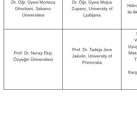
Dr. Öğr. Üyesi Morteza
Dr. Öğr. Üyesi Mojca
Hidr
Ghorbani, Sabancı
Zupanc, University of
ile A
Üniversitesi
Ljubljana
V
Uyuş
Prof. Dr. Tadeja Jere
Prof. Dr. Nuray Ekşi,
Meka
Jakulin, University of
Özyeğin Üniversitesi
T
Primorska
Karş