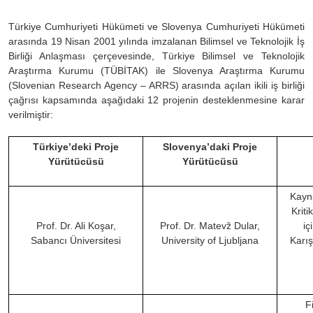
Türkiye Cumhuriyeti Hükümeti ve Slovenya Cumhuriyeti Hükümeti
arasında 19 Nisan 2001 yılında imzalanan Bilimsel ve Teknolojik İş
Birliği Anlaşması çerçevesinde, Türkiye Bilimsel ve Teknolojik
Araştırma Kurumu (TÜBİTAK) ile Slovenya Araştırma Kurumu
(Slovenian Research Agency – ARRS) arasında açılan ikili iş birliği
çağrısı kapsamında aşağıdaki 12 projenin desteklenmesine karar
verilmiştir:
Türkiye’deki Proje
Slovenya’daki Proje
Yürütücüsü
Yürütücüsü
Kayna
Kriti
Prof. Dr. Ali Koşar,
Prof. Dr. Matevž Dular,
iç
Sabancı Üniversitesi
University of Ljubljana
Karış
F