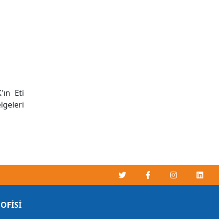
'ın Eti
lgeleri
OFİSİ