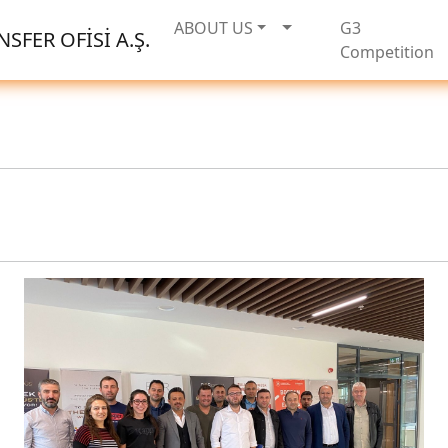
ABOUT US
G3
SFER OFİSİ A.Ş.
Competition