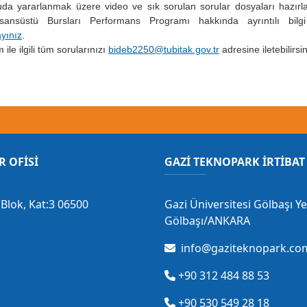
da yararlanmak üzere video ve sık sorulan sorular dosyaları hazırla
isansüstü Bursları Performans Programı hakkında ayrıntılı bilg
ayınız
.
ile ilgili tüm sorularınızı
bideb2250@tubitak.gov.tr
adresine iletebilirsin
R OFİSİ
GAZİ TEKNOPARK İRTİBAT 
Blok, Kat:3 06500
Gazi Üniversitesi Gölbaşı Y
Gölbaşı/ANKARA
info@gaziteknopark.com
+90 312 484 88 53
+90 530 549 28 18