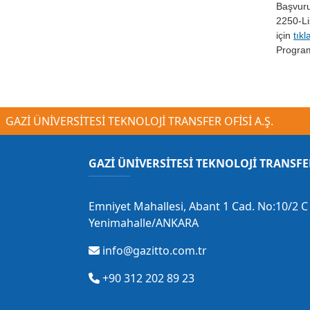
Başvuru
2250-L
için
tıkl
Program 
GAZİ ÜNİVERSİTESİ TEKNOLOJİ TRANSFER OFİSİ A.Ş.
GAZİ ÜNİVERSİTESİ TEKNOLOJİ TRANSFE
Emniyet Mahallesi, Abant 1 Cad. No:10/2 C 
Yenimahalle/ANKARA
info@gazitto.com.tr
+90 312 202 89 23