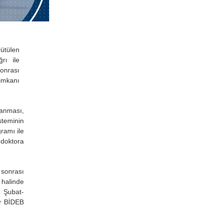
ütülen
rı ile
onrası
imkanı
lanması,
teminin
ramı ile
 doktora
sonrası
halinde
 Şubat-
r BİDEB