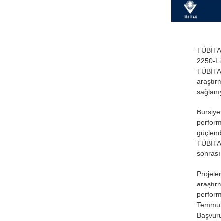
TÜBİTAK
2250-Li
TÜBİTAK
araştı
sağlanı
Bursiye
perfor
güçlend
TÜBİTAK
sonrası
Projel
araştı
perfor
Temmuz
Başvuru