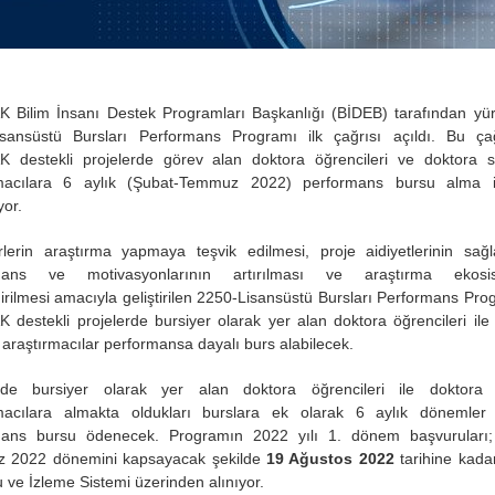
 Bilim İnsanı Destek Programları Başkanlığı (BİDEB) tarafından yür
sansüstü Bursları Performans Programı ilk çağrısı açıldı. Bu çağ
 destekli projelerde görev alan doktora öğrencileri ve doktora s
rmacılara 6 aylık (Şubat-Temmuz 2022) performans bursu alma 
yor.
rlerin araştırma yapmaya teşvik edilmesi, proje aidiyetlerinin sağ
mans ve motivasyonlarının artırılması ve araştırma ekosis
irilmesi amacıyla geliştirilen 2250-Lisansüstü Bursları Performans Prog
 destekli projelerde bursiyer olarak yer alan doktora öğrencileri ile
 araştırmacılar performansa dayalı burs alabilecek.
erde bursiyer olarak yer alan doktora öğrencileri ile doktora 
rmacılara almakta oldukları burslara ek olarak 6 aylık dönemler 
mans bursu ödenecek. Programın 2022 yılı 1. dönem başvuruları;
 2022 dönemini kapsayacak şekilde
19 Ağustos 2022
tarihine kada
 ve İzleme Sistemi üzerinden alınıyor.