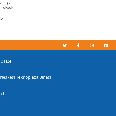
nmıştır.
i almak
iz.
OFİSİ
erleşkesi Teknoplaza Binası
.tr