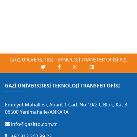
GAZİ ÜNİVERSİTESİ TEKNOLOJİ TRANSFER OFİSİ A.Ş.
GAZİ ÜNİVERSİTESİ TEKNOLOJİ TRANSFER OFİSİ
Emniyet Mahallesi, Abant 1 Cad. No:10/2 C Blok, Kat:3
06500 Yenimahalle/ANKARA
info@gazitto.com.tr
+90 312 202 89 23