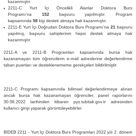
kazanmıştır.
2211-C Yurt İçi Öncelikli Alanlar Doktora Burs
Programı’na
152
başvuru yapılmıştır.
Program
kapsamında
58
kişi destek almaya hak kazanmıştır.
2211-E Yurt İçi Doğrudan Doktora Burs Programı’na
21
başvuru
yapılmış, başvuru sahiplerinin hepsi destek almaya hak
kazanmıştır.
2211-A ve 2211-B Programları kapsamında bursa hak
kazanamayan tüm öğrencilerin e-mail adreslerine değerlendirme
taban puanları ve desteklenememe gerekçeleri bildirilmiştir.
2211-C Programı kapsamında bilimsel değerlendirmeye alınan
ancak bursa hak kazanamayan öğrenciler, panel raporlarını
30.06.2022
tarihinden
itibaren pys.tubitak.gov.tr adresinden
kullanıcı girişi yaparak görüntüleyebilirler.
BİDEB 2211 - Yurt İçi Doktora Burs Programları 2022 yılı 2. dönem