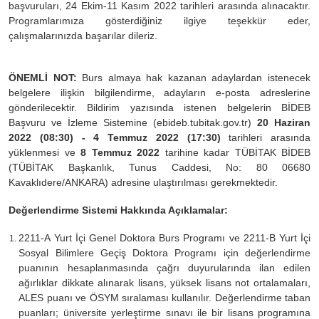
başvuruları, 24 Ekim-11 Kasım 2022 tarihleri arasında alınacaktır.
Programlarımıza gösterdiğiniz ilgiye teşekkür eder,
çalışmalarınızda başarılar dileriz.
ÖNEMLİ NOT:
Burs almaya hak kazanan adaylardan istenecek
belgelere ilişkin bilgilendirme, adayların e-posta adreslerine
gönderilecektir. Bildirim yazısında istenen belgelerin BİDEB
Başvuru ve İzleme Sistemine (ebideb.tubitak.gov.tr)
20 Haziran
2022 (08:30) - 4 Temmuz 2022 (17:30)
tarihleri arasında
yüklenmesi ve
8 Temmuz 2022
tarihine kadar TÜBİTAK BİDEB
(TÜBİTAK Başkanlık, Tunus Caddesi, No: 80 06680
Kavaklıdere/ANKARA) adresine ulaştırılması gerekmektedir.
Değerlendirme Sistemi Hakkında Açıklamalar:
2211-A Yurt İçi Genel Doktora Burs Programı ve 2211-B Yurt İçi
Sosyal Bilimlere Geçiş Doktora Programı için değerlendirme
puanının hesaplanmasında çağrı duyurularında ilan edilen
ağırlıklar dikkate alınarak lisans, yüksek lisans not ortalamaları,
ALES puanı ve ÖSYM sıralaması kullanılır. Değerlendirme taban
puanları; üniversite yerleştirme sınavı ile bir lisans programına